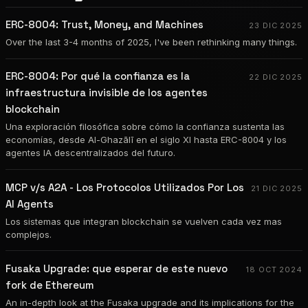
ERC-8004: Trust, Money, and Machines
23 DIC 2025
Over the last 3-4 months of 2025, I've been rethinking many things.
ERC-8004: Por qué la confianza es la
22 DIC 2025
infraestructura invisible de los agentes
blockchain
Una exploración filosófica sobre cómo la confianza sustenta las
economías, desde Al-Ghazālī en el siglo XI hasta ERC-8004 y los
agentes IA descentralizados del futuro.
MCP v/s A2A - Los Protocolos Utilizados Por Los
21 DIC 2025
AI Agents
Los sistemas que integran blockchain se vuelven cada vez mas
complejos.
Fusaka Upgrade: que esperar de este nuevo
18 OCT 2024
fork de Ethereum
An in-depth look at the Fusaka upgrade and its implications for the