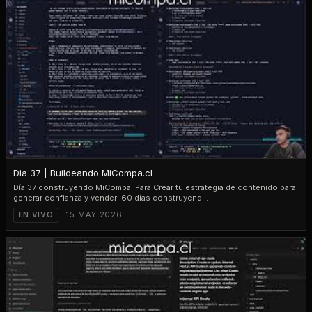
PLAY
2:02:15
Dia 37 | Buildeando MiCompa.cl
Día 37 construyendo MiCompa. Para Crear tu estrategia de contenido para
generar confianza y vender! 60 días construyend...
15 MAY 2026
EN VIVO