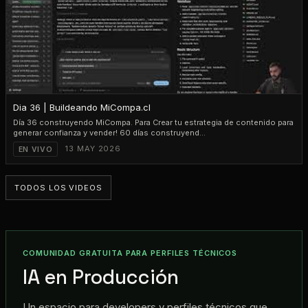
PLAY
1:31:46
Dia 36 | Buildeando MiCompa.cl
Día 36 construyendo MiCompa. Para Crear tu estrategia de contenido para
generar confianza y vender! 60 días construyend...
13 MAY 2026
EN VIVO
TODOS LOS VIDEOS
COMUNIDAD GRATUITA PARA PERFILES TÉCNICOS
IA en Producción
Un espacio para developers y perfiles técnicos que