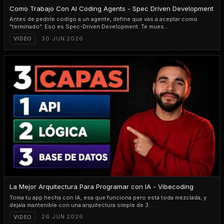
PLAY
18:11
Como Trabajo Con AI Coding Agents - Spec Driven Development
Antes de pedirle codigo a un agente, define que vas a aceptar como
"terminado". Eso es Spec-Driven Development. Te mues...
30 JUN 2026
VIDEO
PLAY
15:11
La Mejor Arquitectura Para Programar con IA - Vibecoding
Toma tu app hecha con IA, esa que funciona pero esta toda mezclada, y
dejala mantenible con una arquitectura simple de 3...
26 JUN 2026
VIDEO